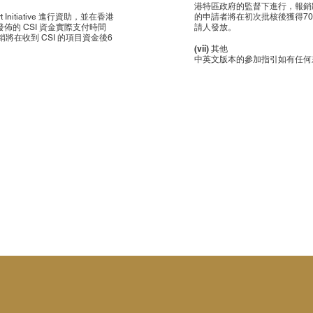
港特區政府的監督下進行，報銷
itiative 進行資助，並在香港
的申請者將在初次批核後獲得70
的 CSI 資金實際支付時間
請人發放。
在收到 CSI 的項目資金後6
(vii) 其他
中英文版本的參加指引如有任何