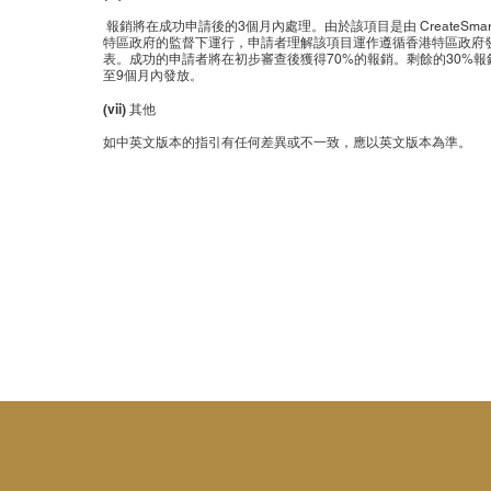
報銷將在成功申請後的3個月內處理。由於該項目是由 CreateSmart In
特區政府的監督下運行，申請者理解該項目運作遵循香港特區政府發佈
表。成功的申請者將在初步審查後獲得70%的報銷。剩餘的30%報銷將
至9個月內發放。
(vii) 其他
如中英文版本的指引有任何差異或不一致，應以英文版本為準。