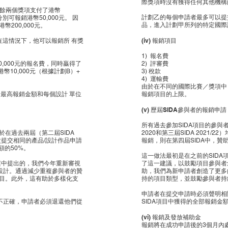
際獎項時沒有獲得任何其他機構
，其餘兩個獎項支付了港幣
計劃乙的每個申請者最多可以提
別可報銷港幣50,000元。 因
品，進入計劃甲所列的特定國際
 港幣200,000元。
(iv) 報銷項目
在這情況下，他可以報銷所 有獎
1) 報名費
,000元的報名費，同時贏得了
2) 評審費
幣10,000元（根據計劃B）+
3) 稅款
4) 運輸費
由於在不同的國際比賽／獎項中
的最高報銷金額和每個設計 單位
報銷項目的上限。
(v) 歷屆SIDA參與者的報銷申請
所有過去參加SIDA項目的參與
於在過去兩屆（第二屆SIDA
2020和第三屆SIDA 202
再次提交相同的產品/設計作品申請
報銷，則在第四屆SIDA中，贊助
額的50%。
這一做法最初是在之前的SIDA項
的提案中提出的，我們今年重新審視
了這一建議，以鼓勵項目參與者
設計。通過減少重複參與者的贊
助，我們為新申請者創造了更多
項目。此外，這有助於多樣化支
持的項目類型，並鼓勵參與者持
申請者在提交申請時必須聲明相
不正確，申請者必須退還他們從
SIDA項目中獲得的全部報銷金
(vi) 報銷及發放補助金
報銷將在成功申請後的3個月內處理。由