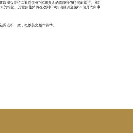
將跟據香港特區政府發佈的CSI資金的實際發佈時間而進行。成功
％的報銷。其餘的報銷將在收到CSI的項目資金後6-9個月內向申
差異或不一致，概以英文版本為準。