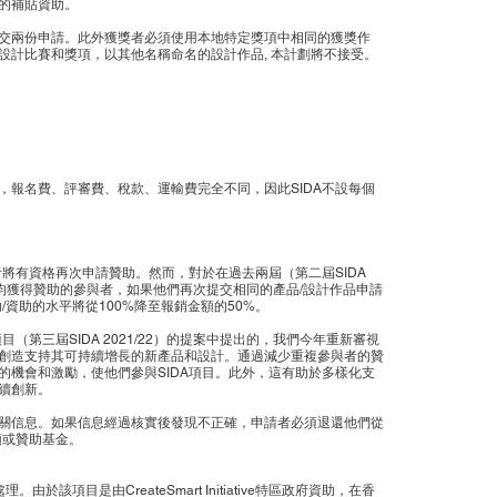
的補貼資助。
交兩份申請。此外獲獎者必須使用本地特定獎項中相同的獲獎作
設計比賽和獎項，以其他名稱命名的設計作品, 本計劃將不接受。
，報名費、評審費、稅款、運輸費完全不同，因此SIDA不設每個
者將有資格再次申請贊助。然而，對於在過去兩屆（第二屆SIDA
1/22）均獲得贊助的參與者，如果他們再次提交相同的產品/設計作品申請
/資助的水平將從100%降至報銷金額的50%。
目（第三屆SIDA 2021/22）的提案中提出的，我們今年重新審視
創造支持其可持續增長的新產品和設計。通過減少重複參與者的贊
的機會和激勵，使他們參與SIDA項目。此外，這有助於多樣化支
續創新。
關信息。如果信息經過核實後發現不正確，申請者必須退還他們從
額或贊助基金。
於該項目是由CreateSmart Initiative特區政府資助，在香