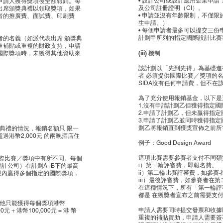
• 設計公司或設計應用企業申
申請人獲得獎項後全額報銷。每
及公司註冊證明（CI）。
出席頒獎典禮以領取獎項，如果
• 申請並沒有年齡限制，不僅
者的推廣費、面試費、印刷費
生申請。）
• 每個申請者最多可以提交三
計劃甲所列的指定國際設計比賽
的名義（如派代表出席 頒獎典
重補貼或重複的財政支持，申請
(iii) 機制
國際獎項時，未獲得其他資助來
該計劃以「先到先得」為基礎進
者 必須提供國際比賽／獎項的
SIDA沒有任何申請費，但不
為了充分使用報銷基金，以下是
1.沒有申請計劃乙但獲得指定
2.申請了計劃乙，但未贏得指
3.申請了計劃乙並同時獲得指
劃乙將報銷直到獲獎宣佈之前所
典禮的情況，報銷名額只 限一
港幣2,000元 的兩晚酒店住
例子：Good Design Award
這項比賽需要參賽者支付不同類
際比賽／獎項中有所不同。每個
i）第一輪評審費，即報名費。
設計公司）在計劃A+B下的最高
ii）第二輪比賽評審費，如參
期限內贏得多個指定的國際獎項，
iii）最後評審費，如參賽者在
在這種情況下，所有「第一輪評
都是 在獲獎者宣布之前需要支
元。他只能獲得每個獎項港幣
申請人需要同時提交發票和收據
+ 港幣100,000元 = 港 幣
重複的補貼資助，申請人需要簽