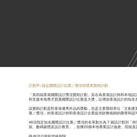
計劃甲: 指定國際設計比賽／獎項得獎者贊助計劃
「第四屆香港國際設計獎項贊助計劃」旨在為香港設計師和本地設
和支援本地專才競逐國際設計比賽及大獎，以增加香港設計的知名
該贊助計劃是對香港優秀作品的獎勵，也是主要贊助單位「文創產
賽／獎項」的香港設計師和香港設計企業提供財務報銷的榮譽和認
46項指定知名國際設計比賽／獎項的名單劃分為 7 個設計類別「
裝、數碼媒體及設計教育」，並獲20個本地專業設計協會、院校及
(i) 申請日期和資格期限