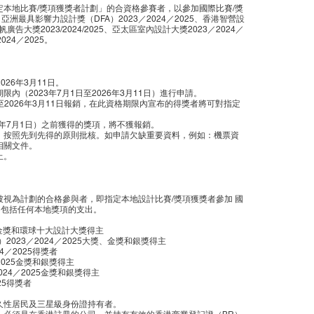
定本地比賽/獎項獲獎者計劃」的合資格參賽者，以參加國際比賽/獎
亞洲最具影響力設計獎（DFA）2023／2024／2025、香港智營設
帆廣告大獎2023/2024/2025、亞太區室內設計大獎2023／2024／
024／2025。
2026年3月11日。
限內（2023年7月1日至2026年3月11日）進行申請。
2日至2026年3月11日報銷，在此資格期限內宣布的得獎者將可對指定
23年7月1日）之前獲得的獎項，將不獲報銷。
期，按照先到先得的原則批核。如申請欠缺重要資料，例如：機票資
相關文件。
止。
被視為計劃的合格參與者，即指定本地設計比賽/獎項獲獎者參加 國
不包括任何本地獎項的支出。
25金獎和環球十大設計大獎得主
）2023／2024／2025大獎、金獎和銀獎得主
24／2025得獎者
／2025金獎和銀獎得主
2024／2025金獎和銀獎得主
025得獎者
永久性居民及三星級身份證持有者。