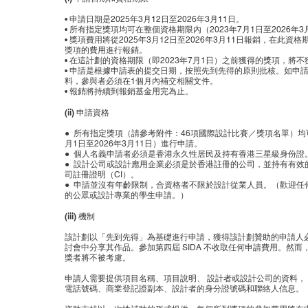
• 申請日期是2025年3月12日至2026年3月11日。
• 所有指定獎項均可在整個資格期限內（2023年7月1日至2026年
• 獎項費用將從2025年3月12日至2026年3月11日報銷，在此資
獎項的費用進行報銷。
• 在這計劃的資格期限（即2023年7月1日）之前獲得的獎項，將不
• 申請是根據申請表的提交日期，按照先到先得的原則批核。如申
料，參與者必須在1個月內補交相關文件。
• 報銷將持續到報銷基金用完為止。
(ii) 申請資格
● 所有指定獎項（請參考附件：46項國際設計比賽／獎項名單）均可
月1日至2026年3月11日）進行申請。
● 個人名義申請者必須是香港永久性居民及持有香港三星級身份證
● 設計公司或設計應用企業必須是於香港註冊的公司，並持有有效
司註冊證明（CI）。
● 申請並沒有年齡限制，合資格者不限於設計從業人員。（歡迎任
的公眾或設計專業的學生申請。）
(iii) 機制
該計劃以「先到先得」為基礎進行申請，獲得該計劃贊助的申請人必須
討會中分享其作品。參加第四屆 SIDA 不收取任何申請費用。然而
獎者將不被考慮。
申請人需要提供項目名稱、項目說明、 設計者或設計公司的資料，
電話號碼、商業登記證副本、設計者的身分證號碼和聯絡人信息。