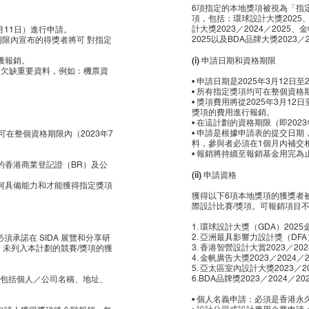
6項指定的本地獎項被視為「指
項，包括：環球設計大獎2025、
計大獎2023／2024／2025、金
3月11日）進行申請。
2025以及BDA品牌大獎2023／2
格期限內宣布的得獎者將可 對指定
(i) 申請日期和資格期限
獲報銷。
請欠缺重要資料，例如：機票資
• 申請日期是2025年3月12日至
• 所有指定獎項均可在整個資格期
• 獎項費用將從2025年3月1
獎項的費用進行報銷。
• 在這計劃的資格期限（即20
• 申請是根據申請表的提交日
在整個資格期限內（2023年7
料，參與者必須在1個月內補交
• 報銷將持續至報銷基金用完為
。
的香港商業登記證（BR）及公
(ii) 申請資格
何具備能力和才能獲得指定獎項
獲得以下6項本地獎項的獲獎者
際設計比賽/獎項。可報銷項目
1. 環球設計大獎（GDA）20
2. 亞洲最具影響力設計獎（DFA
承諾在 SIDA 展覽和分享研
3. 香港智營設計大賞2023／20
，未列入本計劃的競賽/獎項的獲
4. 金帆廣告大獎2023／2024
5. 亞太區室內設計大獎2023／
6.BDA品牌獎2023／2024／2
 包括個人／公司名稱、地址、
• 個人名義申請：必須是香港