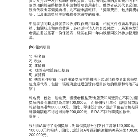
資助支持以一次性補助的形式提供。每個所列獎項的參加費用將在
個獎項的報銷將根據其申請和獎項費用進行。獲獎者或其代表必須
沒有代表出席頒獎典禮，則不能申請報銷。「獎項費用」包括得獎
等，以及由該獎項主辦機構要求繳交的費用。
申請者須同時提供發票和收據以作費用報銷，相關文件必須為申請者
禮，相關航班和住宿費用，必須以申請人的名義付款）。為避免雙
者需註冊並簽署一份保證表，確認在同一年內以相同設計參加指定
源。
(iv) 報銷項目
1) 報名費
2) 稅款
3) 運輸費
4) 獲獎者權益費/出版費
5) 展覽費
6) 機票和住宿費（僅適用於獎項主辦機構正式邀請得獎者出席頒獎
位出席代表，包括一張經濟艙往返頒獎典禮目的地的機票和每晚不超過
宿 ）
報名費、稅款、運輸費、獲獎者權益費/出版費和展覽費在不同的國
獎項的最高報銷額為港幣100,000元，而每個設計單位（設計師或
報銷額為港幣200,000元。因此，即使設計師／設計單位在資格
總報銷額也不得超過港幣200,000元。SIDA 不限制獲獎的數量。
舉例：
設計師A贏得了兩個獎項，對每個獎項分別支付了港幣120,000
100,000元的報銷，因此，設計師A可得到的總報銷將為港幣100,000元 
200,000元。