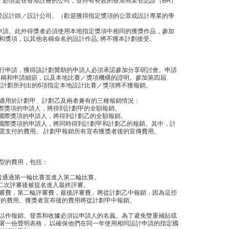
請：必須是在香港註冊的公司，並持有有效的香港商業登記證（BR）
限於設計師／設計公司。（歡迎獲得指定獎項的公眾或設計專業的學
份申請。此外得獎者必須使用本地指定獎項中相同的獲獎作品，參加
和獎項，以其他名稱命名的設計作品, 將不獲本計劃接受。
行申請，獲得該計劃贊助的申請人必須承諾參加分享研討會。申請
名稱和申請細節，以及本地比賽／獎項機構的證明。參加第四屆
在該計劃所列出的6項指定本地設計比賽／獎項將不獲報銷。
適用於計劃甲、計劃乙及兩者兼有的三種報銷情況：
國際獎項的申請人，將得到計劃甲的全額報銷。
定國際獎項的申請人，將得到計劃乙的全額報銷。
定國際獎項的申請人，將同時得到計劃甲和計劃乙的報銷。其中，計
需支付的費用。 計劃甲報銷所有宣布獲獎者後的宣傳費用。
型的費用，包括：
賽者通過第一輪比賽並進入第二輪比賽。
第二次評審後被提名進入最終評審。
審費，第二輪評審費，最後評審費」將從計劃乙中報銷，因為這些
付的費用。獲獎者宣布後的費用將從計劃甲中報銷。
以作報銷。發票和收據必須以申請人的名義。為了避免雙重補貼或
署一份聲明表格， 以確保他們在同一年使用相同設計申請的指定國