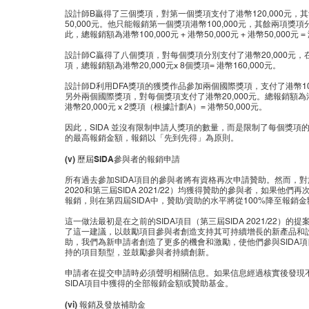
設計師B贏得了三個獎項，對第一個獎項支付了港幣120,000元
50,000元。他只能報銷第一個獎項港幣100,000元，其餘兩項獎項分
此，總報銷額為港幣100,000元 + 港幣50,000元 + 港幣50,000元 =
設計師C贏得了八個獎項，對每個獎項分別支付了港幣20,000元，
項，總報銷額為港幣20,000元x 8個獎項= 港幣160,000元。
設計師D利用DFA獎項的獲獎作品參加兩個國際獎項，支付了港幣10
另外兩個國際獎項，對每個獎項支付了港幣20,000元。總報銷額為港
港幣20,000元 x 2獎項（根據計劃A）= 港幣50,000元。
因此，SIDA 並沒有限制申請人獎項的數量，而是限制了每個獎項
的最高報銷金額，報銷以「先到先得」為原則。
(v) 歷屆SIDA參與者的報銷申請
所有過去參加SIDA項目的參與者將有資格再次申請贊助。然而，對
2020和第三屆SIDA 2021/22）均獲得贊助的參與者，如果他們
報銷，則在第四屆SIDA中，贊助/資助的水平將從100%降至報銷金
這一做法最初是在之前的SIDA項目（第三屆SIDA 2021/22）
了這一建議，以鼓勵項目參與者創造支持其可持續增長的新產品和
助，我們為新申請者創造了更多的機會和激勵，使他們參與SIDA
持的項目類型，並鼓勵參與者持續創新。
申請者在提交申請時必須聲明相關信息。如果信息經過核實後發現
SIDA項目中獲得的全部報銷金額或贊助基金。
(vi) 報銷及發放補助金